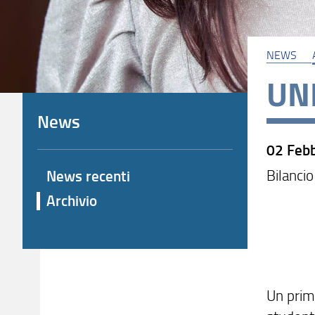
NEWS
UNI
News
02 Febb
Bilancio
News recenti
Archivio
Un primo