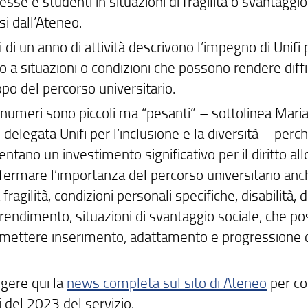
sse e studenti in situazioni di fragilità o svantaggio
i dall’Ateneo.
 di un anno di attività descrivono l’impegno di Unifi
o a situazioni o condizioni che possono rendere diff
ppo del percorso universitario.
 numeri sono piccoli ma “pesanti” – sottolinea Mari
elegata Unifi per l’inclusione e la diversità – perc
ntano un investimento significativo per il diritto all
ffermare l’importanza del percorso universitario anc
 fragilità, condizioni personali specifiche, disabilità, d
prendimento, situazioni di svantaggio sociale, che p
ettere inserimento, adattamento e progressione d
ggere qui la
news completa sul sito di Ateneo
per co
 del 2023 del servizio.