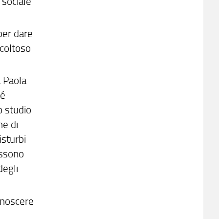
 sociale
 per dare
icoltoso
a Paola
hé
o studio
he di
isturbi
ossono
egli
noscere