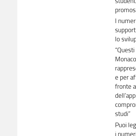
studente
promoss
I numeri
support
lo svilu
“Questi
Monaco d
rapprese
e per a
fronte a
dell’ap
comprom
studi”
Puoi le
i numeri