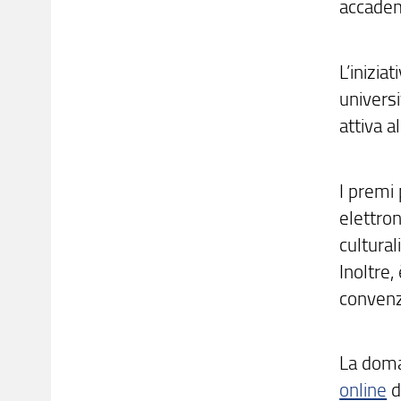
accade
L’inizia
univers
attiva a
I premi 
elettron
cultural
Inoltre,
convenzi
La doma
online
d