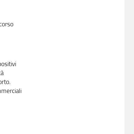
rcorso
ositivi
tà
orto.
mmerciali