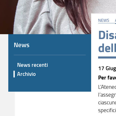
NEWS
Dis
del
News
News recenti
17 Giug
Archivio
Per fav
L’Atene
l’asseg
ciascuno
specific