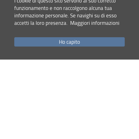
I cookie di questo sito servono al suo corretto
funzionamento e non raccolgono alcuna tua
informazione personale. Se navighi su di esso
accetti la loro presenza.
Maggiori informazioni
Mappa del sito
RSS feed
Ho capito
Privacy
Note Legali
Accessibilità e usabilità
Monitoraggio
Area personale
Inclusione e Diversità