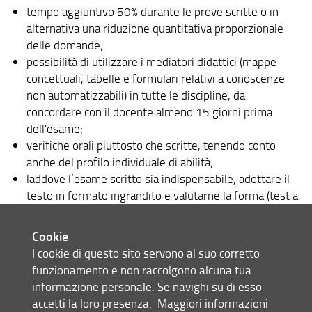
tempo aggiuntivo 50% durante le prove scritte o in
alternativa una riduzione quantitativa proporzionale
delle domande;
possibilità di utilizzare i mediatori didattici (mappe
concettuali, tabelle e formulari relativi a conoscenze
non automatizzabili) in tutte le discipline, da
concordare con il docente almeno 15 giorni prima
dell'esame;
verifiche orali piuttosto che scritte, tenendo conto
anche del profilo individuale di abilità;
laddove l’esame scritto sia indispensabile, adottare il
testo in formato ingrandito e valutarne la forma (test a
scelta multipla, domanda a risposta aperta);
frazionamento dell'esame in più prove parziali;
Cookie
affiancamento di un tutor;
I cookie di questo sito servono al suo corretto
ausili quali calcolatrice non scientifica e video
funzionamento e non raccolgono alcuna tua
ingranditore.
informazione personale. Se navighi su di esso
accetti la loro presenza.
Maggiori informazioni
Per usufruirne occorre una documentazione che rientri