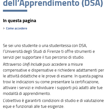
dell’Apprendimento (DSA)
Studenti provenienti da Paesi terzi
Carriera duale studente-atleta
In questa pagina
Studenti in stato di detenzione
Come accedere
Sede e contatti
Storie di inclusione
Se sei uno studente o una studentessa con DSA,
l’Università degli Studi di Firenze ti offre strumenti e
servizi per supportare il tuo percorso di studio.
Attraverso
Unifi Include
puoi accedere a misure
compensative e dispensative e richiedere adattamenti per
le attività didattiche e le prove di esame. In questa pagina
trovi le indicazioni su come presentare la certificazione,
attivare i servizi e individuare i supporti più adatti alle tue
modalità di apprendimento.
L’obiettivo è garantirti condizioni di studio e di valutazione
eque e funzionali alle tue esigenze.