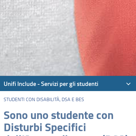
Unifi Include - Servizi per gli studenti
STUDENTI CON DISABILITÀ, DSA E BES
Cos’è Unifi Include
Sono uno studente con
Studenti con disabilità, DSA e BES
Disturbi Specifici
Carriera alias