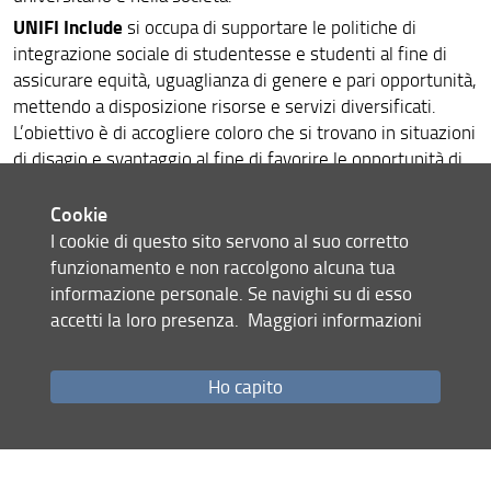
UNIFI Include
si occupa di supportare le politiche di
integrazione sociale di studentesse e studenti al fine di
assicurare equità, uguaglianza di genere e pari opportunità,
mettendo a disposizione risorse e servizi diversificati.
L’obiettivo è di accogliere coloro che si trovano in situazioni
di disagio e svantaggio al fine di favorire le opportunità di
crescita a partire dall’ingresso in università e per tutta la
durata del percorso formativo. Inoltre, UNIFI Include
Cookie
supporta azioni finalizzate a migliorare la salute ed il
I cookie di questo sito servono al suo corretto
benessere psico-fisico, contribuendo alla diffusione di una
funzionamento e non raccolgono alcuna tua
cultura di inclusione e socialità.
informazione personale. Se navighi su di esso
accetti la loro presenza.
Maggiori informazioni
Il nuovo spazio per l’accoglienza
, situato presso il Campus
di Novoli, al pian terreno dell’Edificio D1, è stato progettato
accessibili, privi di
al fine di realizzare locali completamenti
Ho capito
barriere architettoniche
riservatezza
e atti a tutelare la
di
coloro che si rivolgono al servizio.
Condividi